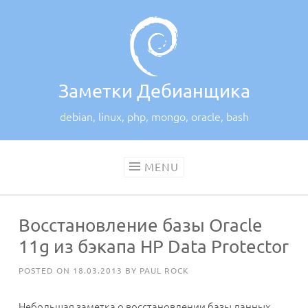
Skip
to
content
Заметки Дебианщика
debian, linux, php, mongo, oracle, bash
MENU
Восстановление базы Oracle
11g из бэкапа HP Data Protector
POSTED ON
18.03.2013
BY
PAUL ROCK
Небольшая заметка о восстановлении базы данных