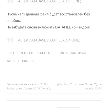
ALTER DATABASE DATAFILE 6 OFFLINE;
После чего данный файл будет восстановлен без
ошибок.
Не забудьте снова включить DATAFILE командой:
ALTER DATABASE DATAFILE 6 ONLINE;
POSTED IN
ORACLE DATABASE
,
UBUNTU
,
WINDOWS
TAGGED
CONSOLE
Навигация
Развёртывание клиента HP Data
(Ошибки) Установка Oracle 10g на
Protector на Ubuntu 12.04 (amd64)
Ubuntu 12.04
по
записям