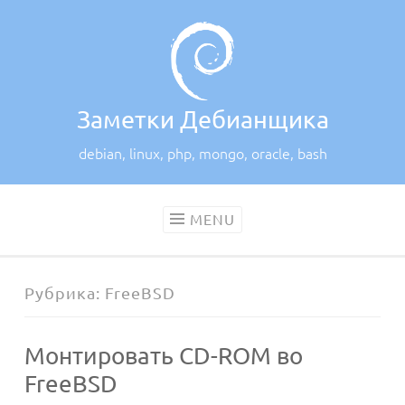
Skip
to
content
Заметки Дебианщика
debian, linux, php, mongo, oracle, bash
MENU
Рубрика:
FreeBSD
Монтировать CD-ROM во
FreeBSD