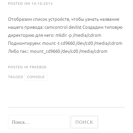
POSTED ON
14.10.2013
Отобразим список устройств, чтобы узнать название
нашего привода: camcontrol devlist Создадим типовую
директорию для него: mkdir -p /media/cdrom
Подмонтируем: mount -t cd9660 /dev/cd0 /media/cdrom
Либо так:: mount_cd9660 /dev/cd0 /media/cdrom
POSTED IN
FREEBSD
TAGGED
CONSOLE
Найти: