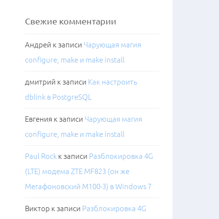
Свежие комментарии
Андрей
к записи
Чарующая магия
configure, make и make install
дмитрий
к записи
Как настроить
dblink в PostgreSQL
Евгения
к записи
Чарующая магия
configure, make и make install
Paul Rock
к записи
Разблокировка 4G
(LTE) модема ZTE MF823 (он же
Мегафоновский M100-3) в Windows 7
Виктор
к записи
Разблокировка 4G