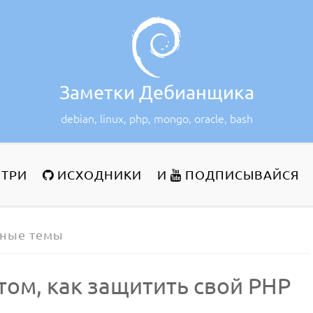
Заметки Дебианщика
debian, linux, php, mongo, oracle, bash
ТРИ
ИСХОДНИКИ
И
ПОДПИСЫВАЙСЯ
дные темы
том, как защитить свой PHP