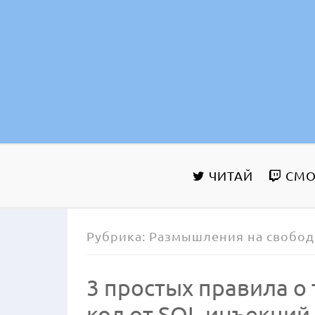
Skip
to
content
ЧИТАЙ
СМО
Рубрика:
Размышления на свобо
3 простых правила о 
код от SQL-инъекций