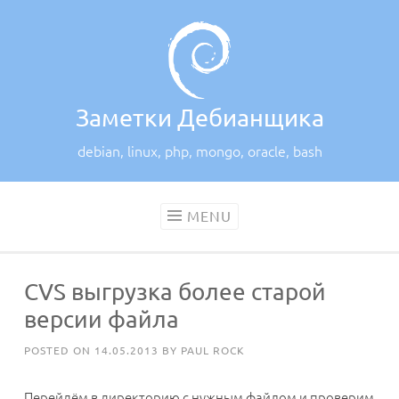
Skip
to
content
Заметки Дебианщика
debian, linux, php, mongo, oracle, bash
MENU
CVS выгрузка более старой
версии файла
POSTED ON
14.05.2013
BY
PAUL ROCK
Перейдём в директорию с нужным файлом и проверим