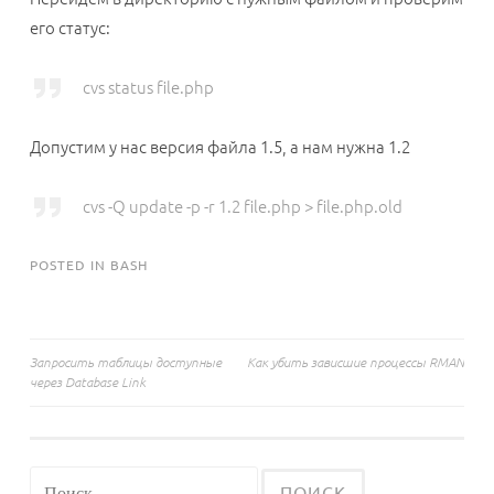
его статус:
cvs status file.php
Допустим у нас версия файла 1.5, а нам нужна 1.2
cvs -Q update -p -r 1.2 file.php > file.php.old
POSTED IN
BASH
Навигация
Запросить таблицы доступные
Как убить зависшие процессы RMAN
через Database Link
по
записям
Найти: