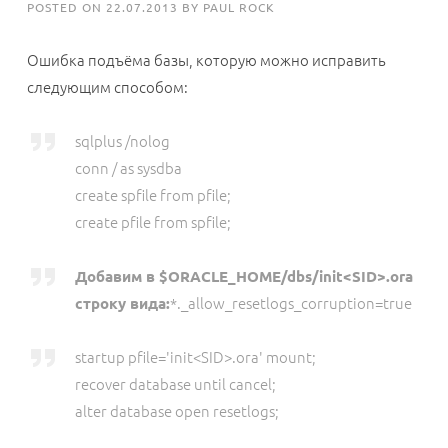
POSTED ON
22.07.2013
BY
PAUL ROCK
Ошибка подъёма базы, которую можно исправить
следующим способом:
sqlplus /nolog
conn / as sysdba
create spfile from pfile;
create pfile from spfile;
Добавим в $ORACLE_HOME/dbs/init<SID>.ora
строку вида:
*._allow_resetlogs_corruption=true
startup pfile='init<SID>.ora' mount;
recover database until cancel;
alter database open resetlogs;