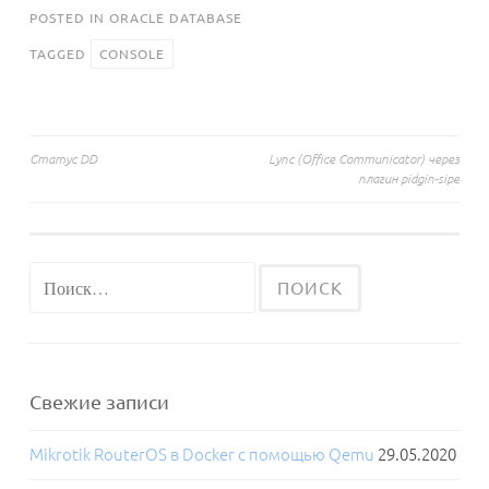
POSTED IN
ORACLE DATABASE
TAGGED
CONSOLE
Навигация
Статус DD
Lync (Office Communicator) через
плагин pidgin-sipe
по
записям
Найти:
Свежие записи
Mikrotik RouterOS в Docker с помощью Qemu
29.05.2020