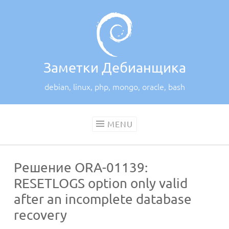
Skip
to
content
Заметки Дебианщика
debian, linux, php, mongo, oracle, bash
MENU
Решение ORA-01139:
RESETLOGS option only valid
after an incomplete database
recovery