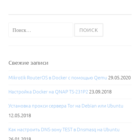
ЧАРУЮЩАЯ
МАГИЯ
CONFIGURE,
MAKE
Найти:
И
MAKE
INSTALL
Свежие записи
Mikrotik RouterOS в Docker с помощью Qemu
29.05.2020
Настройка Docker на QNAP TS-231P2
23.09.2018
Установка прокси сервера Tor на Debian или Ubuntu
12.05.2018
Как настроить DNS-зону TEST в Dnsmasq на Ubuntu
26.01.2018