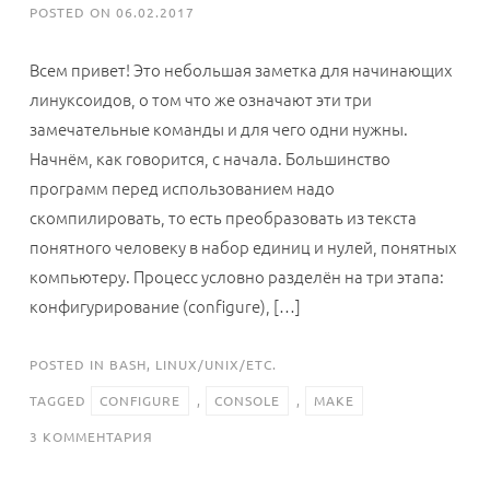
POSTED ON
06.02.2017
Всем привет! Это небольшая заметка для начинающих
линуксоидов, о том что же означают эти три
замечательные команды и для чего одни нужны.
Начнём, как говорится, с начала. Большинство
программ перед использованием надо
скомпилировать, то есть преобразовать из текста
понятного человеку в набор единиц и нулей, понятных
компьютеру. Процесс условно разделён на три этапа:
конфигурирование (configure), […]
POSTED IN
BASH
,
LINUX/UNIX/ETC.
TAGGED
CONFIGURE
,
CONSOLE
,
MAKE
К
3 КОММЕНТАРИЯ
ЗАПИСИ