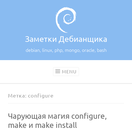
Skip
to
content
Заметки Дебианщика
debian, linux, php, mongo, oracle, bash
MENU
Метка:
configure
Чарующая магия configure,
make и make install