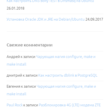
Как настроить DNS-зону TEST в Dnsmasq на Ubuntu
26.01.2018
Установка Oracle JDK и JRE на Debian/Ubuntu
24.09.2017
Свежие комментарии
Андрей
к записи
Чарующая магия configure, make и
make install
дмитрий
к записи
Как настроить dblink в PostgreSQL
Евгения
к записи
Чарующая магия configure, make и
make install
Paul Rock
к записи
Разблокировка 4G (LTE) модема ZTE