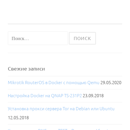
ЗАПИСИ
УСТАНОВКА
СЕРВЕРА
MERCURIAL
С
Найти:
ДОСТУПОМ
ПО
HTTP
НА
Свежие записи
DEBIAN
7
Mikrotik RouterOS в Docker с помощью Qemu
29.05.2020
(WHEEZY)
Настройка Docker на QNAP TS-231P2
23.09.2018
Установка прокси сервера Tor на Debian или Ubuntu
12.05.2018