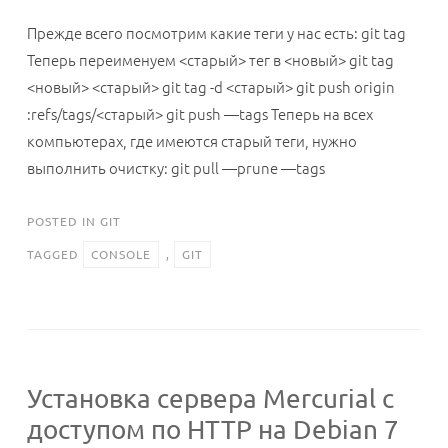
Прежде всего посмотрим какие теги у нас есть: git tag
Теперь переименуем <старый> тег в <новый> git tag
<новый> <старый> git tag -d <старый> git push origin
:refs/tags/<старый> git push —tags Теперь на всех
компьютерах, где имеются старый теги, нужно
выполнить очистку: git pull —prune —tags
POSTED IN
GIT
TAGGED
CONSOLE
,
GIT
Установка сервера Mercurial с
доступом по HTTP на Debian 7