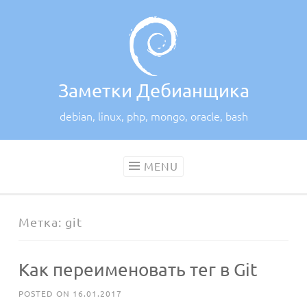
Skip
to
content
Заметки Дебианщика
debian, linux, php, mongo, oracle, bash
MENU
Метка:
git
Как переименовать тег в Git
POSTED ON
16.01.2017