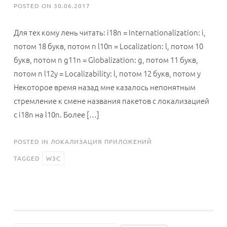
POSTED ON
30.06.2017
Для тех кому лень читать: i18n = Internationalization: i,
потом 18 букв, потом n l10n = Localization: l, потом 10
букв, потом n g11n = Globalization: g, потом 11 букв,
потом n l12y = Localizability: l, потом 12 букв, потом y
Некоторое время назад мне казалось непонятным
стремление к смене названия пакетов с локализацией
с i18n на l10n. Более […]
POSTED IN
ЛОКАЛИЗАЦИЯ ПРИЛОЖЕНИЙ
TAGGED
W3C