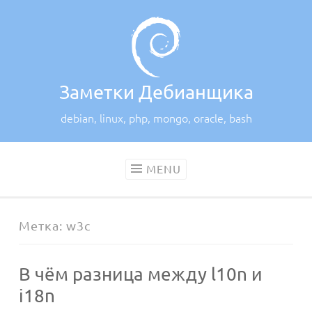
Skip
to
content
Заметки Дебианщика
debian, linux, php, mongo, oracle, bash
MENU
Метка:
w3c
В чём разница между l10n и
i18n